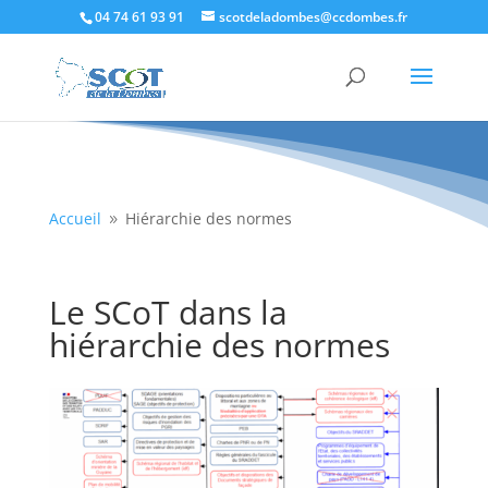
04 74 61 93 91
scotdeladombes@ccdombes.fr
Accueil
Hiérarchie des normes
9
Le SCoT dans la
hiérarchie des normes