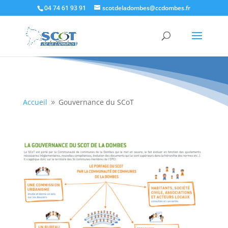
04 74 61 93 91
scotdeladombes@ccdombes.fr
Accueil
Gouvernance du SCoT
9